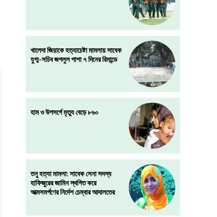
খালেদা জিয়াকে হত্যাচেষ্টা মামলায় সাবেক
যুগ্ম-সচিব জগলুল পাশা ৭ দিনের রিমান্ডে
হাম ও উপসর্গে মৃত্যু বেড়ে ৮৬০
তনু হত্যা মামলা: সাবেক সেনা সদস্য
হাফিজুরের জামিন স্থগিত করে
আত্মসমর্পণের নির্দেশ চেম্বার আদালতের