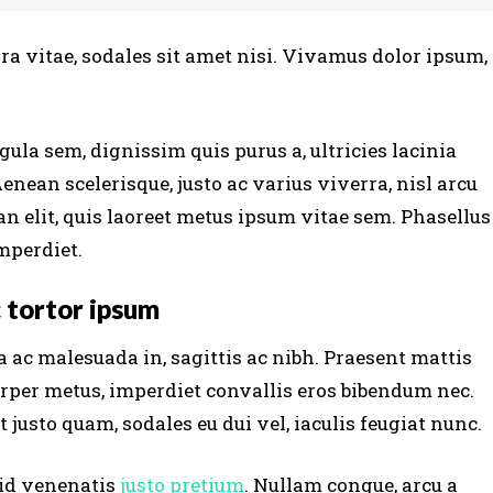
ra vitae, sodales sit amet nisi. Vivamus dolor ipsum,
gula sem, dignissim quis purus a, ultricies lacinia
Aenean scelerisque, justo ac varius viverra, nisl arcu
n elit, quis laoreet metus ipsum vitae sem. Phasellus
mperdiet.
 tortor ipsum
 ac malesuada in, sagittis ac nibh. Praesent mattis
rper metus, imperdiet convallis eros bibendum nec.
 justo quam, sodales eu dui vel, iaculis feugiat nunc.
 id venenatis
justo pretium
. Nullam congue, arcu a