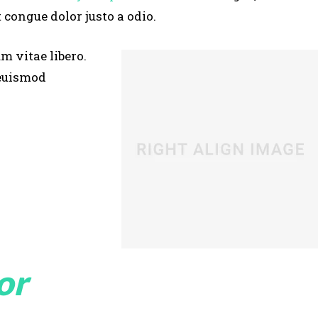
 congue dolor justo a odio.
um vitae libero.
 euismod
or