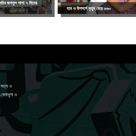
-সচিব জগলুল পাশা ৭ দিনের
হাম ও উপসর্গে মৃত্যু বেড়ে ৮৬০
া সত্য ও
 খেলাধুলা ও