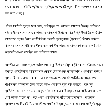
দেওয়া হয়েছে। কমিটির প্রতিবেদন প্রাপ্তির পর পরবর্তী প্রশাসনিক পদক্ষেপ নেওয়া হবে
বলে জানা গেছে।
এদিকে সংশ্লিষ্ট সূত্রে জানা গেছে, অভিযুক্ত মো. কামরুল হাসানের বিরুদ্ধে অতীতেও
নারী কর্মীদের সঙ্গে অশোভন আচরণের অভিযোগ উঠেছিল। তিনি পূর্বে ইব্রাহিম কার্ডিয়াক
হাসপাতাল অ্যান্ড রিসার্চ ইনস্টিটিউটে সহকারী ব্যবস্থাপক (প্রশাসন) হিসেবে কর্মরত
ছিলেন। সেখানে নারী সহকর্মীদের সঙ্গে অশালীন আচরণের অভিযোগে তাকে চাকরি থেকে
অব্যাহতি দেওয়া হয়েছিল বলে অভিযোগ রয়েছে।
পরবর্তীতে এস আলম গ্রুপে কর্মরত তার বন্ধু ডিজিএম (অ্যাকাউন্টস) মো. মনিরুজ্জামানের
মাধ্যমে প্রতিষ্ঠানটির মালিকানাধীন নেক্সাস টেলিভিশনের মানবসম্পদ ও প্রশাসন বিভাগের
প্রধান হিসাবে যোগদান করেন। তার যোগদানের পর থেকেই প্রতিষ্ঠানের অভ্যন্তরে
প্রশাসনিক অস্থিরতা তৈরি হয়েছে বলেও একাধিক সূত্র দাবি করেছে। তবে মূল
প্রতিষ্ঠানে কামরুল হাসানের মজবুত লবিং থাকায় তার বিরুদ্ধে কোনো অভিযোগ আসলেও
সেটা আমলে নিতেন না। তবে এবার প্রতিষ্ঠানটির গঠিত তদন্ত কমিটির প্রতিবেদন
প্রকাশের পর বিষয়টি নিয়ে পরবর্তী প্রশাসনিক সিদ্ধান্ত নেওয়া হবে বলে সংশ্লিষ্ট সূত্র