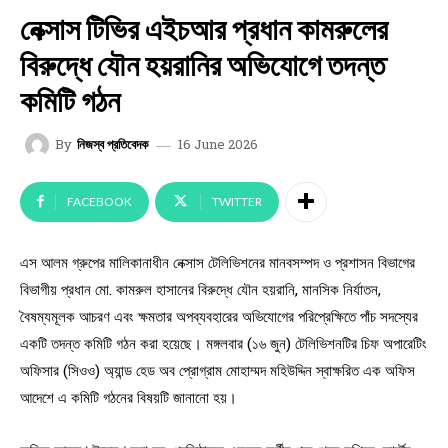
নেক্সাস টিভির এইচআর প্রধান কামরুলের
বিরুদ্ধে যৌন হয়রানির অভিযোগে তদন্ত
কমিটি গঠন
16 June 2026
By
নিজস্ব প্রতিবেদক
FACEBOOK
TWITTER
এস আলম গ্রুপের মালিকানাধীন নেক্সাস টেলিভিশনের মানবসম্পদ ও প্রশাসন বিভাগের
বিভাগীয় প্রধান মো. কামরুল হাসানের বিরুদ্ধে যৌন হয়রানি, মানসিক নির্যাতন,
বৈষম্যমূলক আচরণ এবং ক্ষমতার অপব্যবহারের অভিযোগের পরিপ্রেক্ষিতে পাঁচ সদস্যের
একটি তদন্ত কমিটি গঠন করা হয়েছে। মঙ্গলবার (১৬ জুন) টেলিভিশনটির চিফ অপারেটিং
অফিসার (সিওও) অ্যান্ড হেড অব প্রোগ্রাম মোহাম্মদ মহিউদ্দিন স্বাক্ষরিত এক অফিস
আদেশে এ কমিটি গঠনের বিষয়টি জানানো হয়।