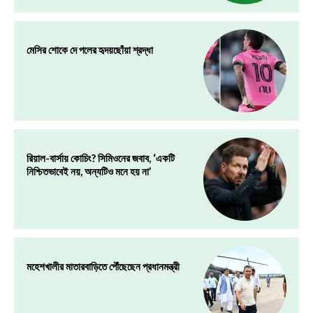
মেসির শোকে দে পলের হৃদয়ছোঁয়া শ্রদ্ধা
রিয়াল-বার্সায় কোচিং? সিমিওনের জবাব, ‘একটি
নিশ্চিতভাবেই নয়, অন্যটিও মনে হয় না’
মহেশখালীর মাতারবাড়িতে পৌঁছেছেন প্রধানমন্ত্রী