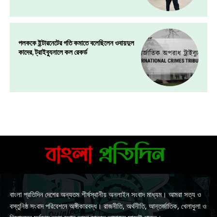
পলককে ইন্টারনেটের গতি কমাতে বলেছিলেন ওবায়দুল
কাদের, ট্রাইব্যুনালে কল রেকর্ড
বাংলা প্রতিদিন দেশের অন্যতম শীর্ষস্থানীয় অনলাইন সংবাদ মাধ্যম। আমরা সত্য ও
বস্তুনিষ্ঠ সংবাদ পরিবেশনে অঙ্গীকারবদ্ধ। রাজনীতি, অর্থনীতি, আন্তর্জাতিক, খেলাধুলা ও