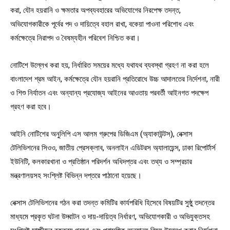
করা, যৌন হয়রানি ও ক্ষমতার অপব্যবহারের অভিযোগের নিরপেক্ষ তদন্ত,
অভিযোগকারীকে পূর্বের পদ ও দায়িত্বে বহাল রাখা, বকেয়া পাওনা পরিশোধ এবং
কর্মক্ষেত্রে নিরাপদ ও বৈষম্যহীন পরিবেশ নিশ্চিত করা।
নোটিশে উল্লেখ করা হয়, নির্ধারিত সময়ের মধ্যে যথাযথ ব্যবস্থা গ্রহণ না করা হলে
বাংলাদেশ শ্রম আইন, কর্মক্ষেত্রে যৌন হয়রানি প্রতিরোধে উচ্চ আদালতের নির্দেশনা, নারী
ও শিশু নির্যাতন এবং অন্যান্য প্রযোজ্য আইনের আওতায় পরবর্তী আইনগত পদক্ষেপ
গ্রহণ করা হবে।
আইনি নোটিশের অনুলিপি এস আলম গ্রুপের ডিজিএম (অ্যাকাউন্টস), নেক্সাস
টেলিভিশনের সিওও, জাতীয় প্রেসক্লাব, অনলাইন এডিটরস অ্যালায়েন্স, ঢাকা রিপোর্টার্স
ইউনিটি, কলকারখানা ও প্রতিষ্ঠান পরিদর্শন অধিদপ্তর এবং তথ্য ও সম্প্রচার
মন্ত্রণালয়সহ সংশ্লিষ্ট বিভিন্ন দপ্তরে পাঠানো হয়েছে।
নেক্সাস টেলিভিশনের গঠন করা তদন্ত কমিটির কার্যপরিধি হিসেবে বিষয়টির সুষ্ঠু তদন্তের
মাধ্যমে প্রকৃত ঘটনা উদ্ঘাটন ও দায়-দায়িত্ব নির্ধারণ, অভিযোগকারী ও অভিযুক্তসহ
সংশ্লিষ্ট সাক্ষীদের বক্তব্য গ্রহণ এবং প্রাসঙ্গিক অন্যান্য বিষয় উল্লেখ করার নির্দেশনা