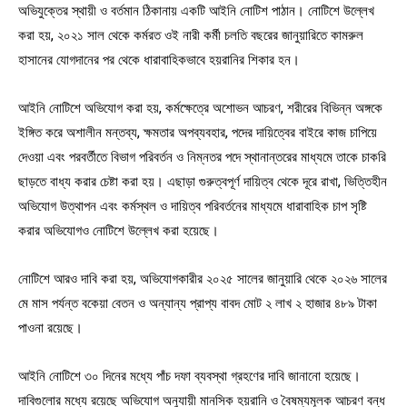
অভিযুক্তের স্থায়ী ও বর্তমান ঠিকানায় একটি আইনি নোটিশ পাঠান। নোটিশে উল্লেখ
করা হয়, ২০২১ সাল থেকে কর্মরত ওই নারী কর্মী চলতি বছরের জানুয়ারিতে কামরুল
হাসানের যোগদানের পর থেকে ধারাবাহিকভাবে হয়রানির শিকার হন।
আইনি নোটিশে অভিযোগ করা হয়, কর্মক্ষেত্রে অশোভন আচরণ, শরীরের বিভিন্ন অঙ্গকে
ইঙ্গিত করে অশালীন মন্তব্য, ক্ষমতার অপব্যবহার, পদের দায়িত্বের বাইরে কাজ চাপিয়ে
দেওয়া এবং পরবর্তীতে বিভাগ পরিবর্তন ও নিম্নতর পদে স্থানান্তরের মাধ্যমে তাকে চাকরি
ছাড়তে বাধ্য করার চেষ্টা করা হয়। এছাড়া গুরুত্বপূর্ণ দায়িত্ব থেকে দূরে রাখা, ভিত্তিহীন
অভিযোগ উত্থাপন এবং কর্মস্থল ও দায়িত্ব পরিবর্তনের মাধ্যমে ধারাবাহিক চাপ সৃষ্টি
করার অভিযোগও নোটিশে উল্লেখ করা হয়েছে।
নোটিশে আরও দাবি করা হয়, অভিযোগকারীর ২০২৫ সালের জানুয়ারি থেকে ২০২৬ সালের
মে মাস পর্যন্ত বকেয়া বেতন ও অন্যান্য প্রাপ্য বাবদ মোট ২ লাখ ২ হাজার ৪৮৯ টাকা
পাওনা রয়েছে।
আইনি নোটিশে ৩০ দিনের মধ্যে পাঁচ দফা ব্যবস্থা গ্রহণের দাবি জানানো হয়েছে।
দাবিগুলোর মধ্যে রয়েছে অভিযোগ অনুযায়ী মানসিক হয়রানি ও বৈষম্যমূলক আচরণ বন্ধ