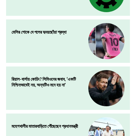
মেসির শোকে দে পলের হৃদয়ছোঁয়া শ্রদ্ধা
রিয়াল-বার্সায় কোচিং? সিমিওনের জবাব, ‘একটি
নিশ্চিতভাবেই নয়, অন্যটিও মনে হয় না’
মহেশখালীর মাতারবাড়িতে পৌঁছেছেন প্রধানমন্ত্রী