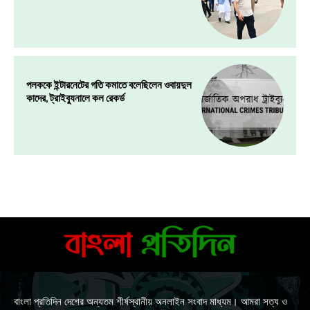
পলককে ইন্টারনেটের গতি কমাতে বলেছিলেন ওবায়দুল
কাদের, ট্রাইব্যুনালে কল রেকর্ড
বাংলা প্রতিদিন দেশের অন্যতম শীর্ষস্থানীয় অনলাইন সংবাদ মাধ্যম। আমরা সত্য ও