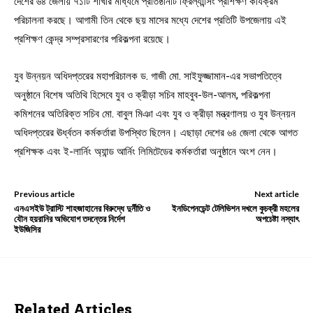
দেশের ৬৪ জেলায় ৭১টি শাখার মাধ্যমে প্রতিষ্ঠানটি ফ্রিল্যান্সিং প্রশিক্ষণ কার্যক্রম
পরিচালনা করছে। আগামী তিন থেকে ছয় মাসের মধ্যে দেশের প্রতিটি উপজেলায় এই
প্রশিক্ষণ কেন্দ্র সম্প্রসারণের পরিকল্পনা রয়েছে।
যুব উন্নয়ন অধিদপ্তরের মহাপরিচালক ড. গাজী মো. সাইফুজ্জামান-এর সভাপতিত্বে
অনুষ্ঠানে বিশেষ অতিথি হিসেবে যুব ও ক্রীড়া সচিব মাহবুব-উল-আলম, পরিকল্পনা
কমিশনের অতিরিক্ত সচিব মো. বাবুল মিঞা এবং যুব ও ক্রীড়া মন্ত্রণালয় ও যুব উন্নয়ন
অধিদপ্তরের ঊর্ধ্বতন কর্মকর্তারা উপস্থিত ছিলেন। এছাড়া দেশের ৬৪ জেলা থেকে আগত
প্রশিক্ষক এবং ই-লার্নিং অ্যান্ড আর্নিং লিমিটেডের কর্মকর্তারা অনুষ্ঠানে অংশ নেন।
Previous article
Next article
এনএসইউ ট্রাস্টি শাহজাহানের বিরুদ্ধে দুর্নীতি ও
ইনডিপেনডেন্ট টেলিভিশন দখলে কুচক্রী মহলের
যৌন হয়রানির অভিযোগ তদন্তের নির্দেশ
অপচেষ্টা নস্যাৎ
ইউজিসির
Related Articles