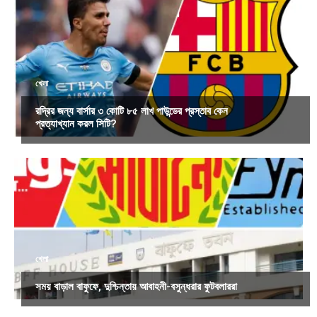
খেলা
রদ্রির জন্য বার্সার ৩ কোটি ৮৫ লাখ পাউন্ডের প্রস্তাব কেন
প্রত্যাখ্যান করল সিটি?
খেলা
সময় বাড়াল বাফুফে, দুশ্চিন্তায় আবাহনী-বসুন্ধরার ফুটবলাররা