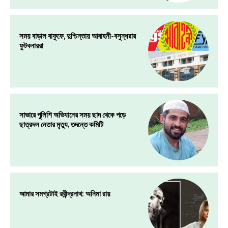
সময় বাড়াল বাফুফে, দুশ্চিন্তায় আবাহনী-বসুন্ধরার
ফুটবলাররা
সাভারে পুলিশি অভিযানের সময় ছাদ থেকে পড়ে
ছাত্রদল নেতার মৃত্যু, তদন্তে কমিটি
আমার সমগ্রটাই রবীন্দ্রনাথ: অনিমা রায়