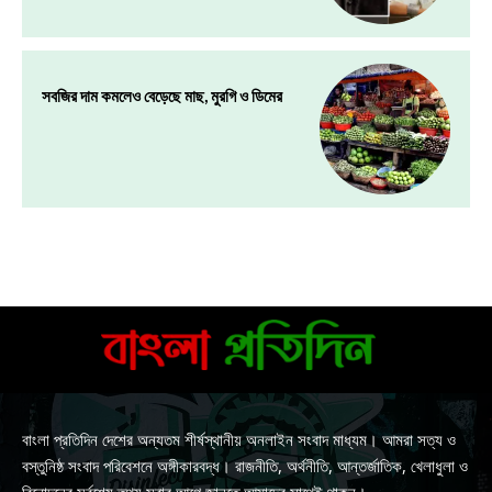
সবজির দাম কমলেও বেড়েছে মাছ, মুরগি ও ডিমের
বাংলা প্রতিদিন দেশের অন্যতম শীর্ষস্থানীয় অনলাইন সংবাদ মাধ্যম। আমরা সত্য ও
বস্তুনিষ্ঠ সংবাদ পরিবেশনে অঙ্গীকারবদ্ধ। রাজনীতি, অর্থনীতি, আন্তর্জাতিক, খেলাধুলা ও
বিনোদনের সর্বশেষ তথ্য সবার আগে জানতে আমাদের সাথেই থাকুন।